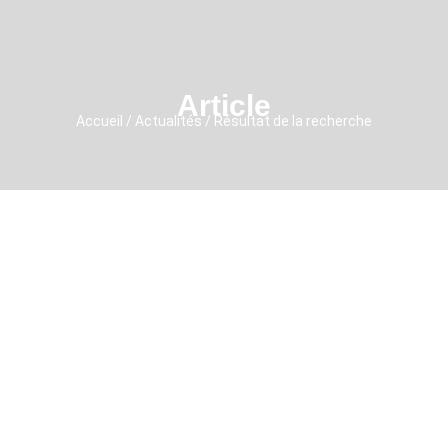
Article
Accueil / Actualités / Résultat de la recherche
La sophrologie caycédienne est
arrivée au Moyen-Orient
~
22/02/2025
Par
Nawal Vacher
Grâce à la Sophrologie et ses valeurs, grâce à cette méthode qui
nourrit mon être depuis plus de 25 ans, j’ai réussi à me
reconstruire après avoir quitté mon pays et vécu 15 ans de guerre