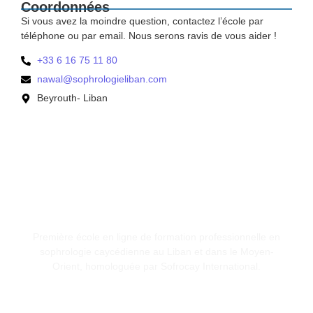
Coordonnées
Si vous avez la moindre question, contactez l’école par
téléphone ou par email. Nous serons ravis de vous aider !
+33 6 16 75 11 80
nawal@sophrologieliban.com
Beyrouth- Liban
Première école en ligne de formation professionnelle en
sophrologie caycédienne au Liban et dans le Moyen-
Orient, homologuée par Sofrocay International.